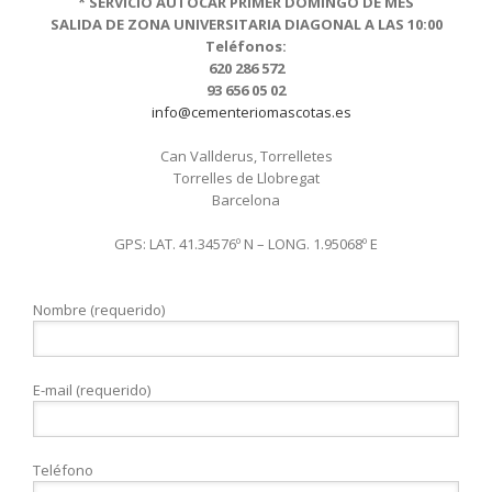
* SERVICIO AUTOCAR PRIMER DOMINGO DE MES
SALIDA DE ZONA UNIVERSITARIA DIAGONAL A LAS 10:00
Teléfonos:
620 286 572
93 656 05 02
info@cementeriomascotas.es
Can Vallderus, Torrelletes
Torrelles de Llobregat
Barcelona
GPS: LAT. 41.34576º N – LONG. 1.95068º E
Nombre (requerido)
E-mail (requerido)
Teléfono