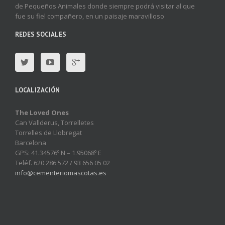
de Pequeños Animales donde siempre podrá visitar al que
fue su fiel compañero, en un paisaje maravilloso
REDES SOCIALES
LOCALIZACIÓN
The Loved Ones
Can Vallderus, Torrelletes
Torrelles de Llobregat
Barcelona
GPS: 41.34576º N – 1.95068º E
Teléf. 620 286 572 / 93 656 05 02
info@cementeriomascotas.es