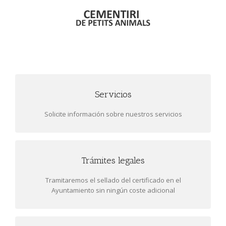
Servicios
SERVICIOS Y PRECIOS
Solicite información sobre nuestros servicios que incluye
Solicite información sobre nuestros servicios
el entierro, mano de obra y alquiler de fosa o nicho por
años naturales.
Trámites legales
TRÁMITES LEGALES
Certificado veterinario, conforme la mascota a enterrar
Tramitaremos el sellado del certificado en el
no ha muerto a causa de una enfermedad infecto-
Ayuntamiento sin ningún coste adicional
contagiosa.