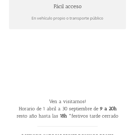
Fácil acceso
FÁCIL ACCESO
Servicio de autocar el primer domingo de mes. Salida de
En vehículo propio o transporte público
zona universitaria Diagonal (10.00h)
Ven a visitarnos!
Horario de 1 abril a 30 septiembre de
9 a 20h
resto año hasta las
18h
*festivos tarde cerrado