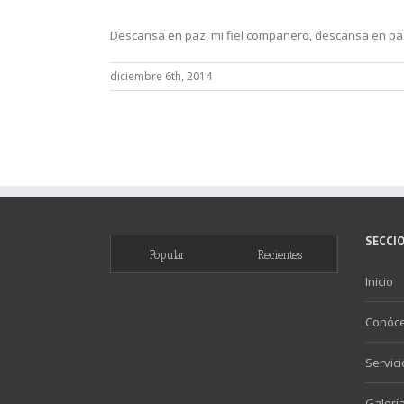
Descansa en paz, mi fiel compañero, descansa en paz;
diciembre 6th, 2014
SECCI
Popular
Recientes
Inicio
Conóc
Servici
Galerí