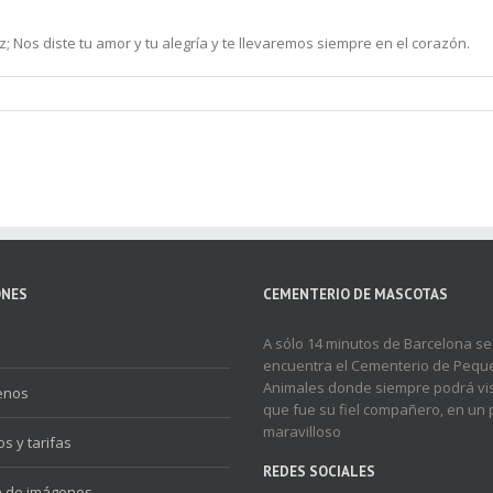
 Nos diste tu amor y tu alegría y te llevaremos siempre en el corazón.
ONES
CEMENTERIO DE MASCOTAS
A sólo 14 minutos de Barcelona se
encuentra el Cementerio de Peq
Animales donde siempre podrá visi
enos
que fue su fiel compañero, en un 
maravilloso
os y tarifas
REDES SOCIALES
a de imágenes