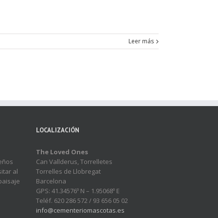
Leer más
LOCALIZACIÓN
The Loved Ones
ueños
Can Vallderus, Torrelletes
tar al
Torrelles de Llobregat
paisaje
Barcelona
GPS: 41.34576º N – 1.95068º E
Teléf. 620 286 572 / 93 656 05 02
info@cementeriomascotas.es