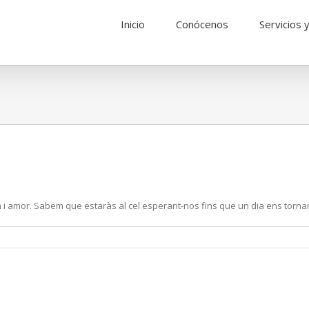
Inicio
Conócenos
Servicios y
joia i amor. Sabem que estaràs al cel esperant-nos fins que un dia ens torna